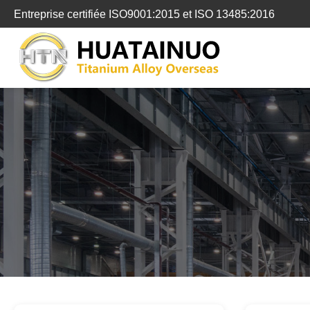
跳
Entreprise certifiée ISO9001:2015 et ISO 13485:2016
转
到
内
容