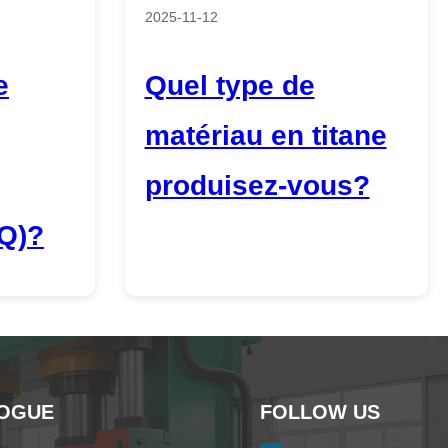
2025-11-12
e
Quel type de
matériau en titane
produisez-vous?
Q)?
OGUE
FOLLOW US