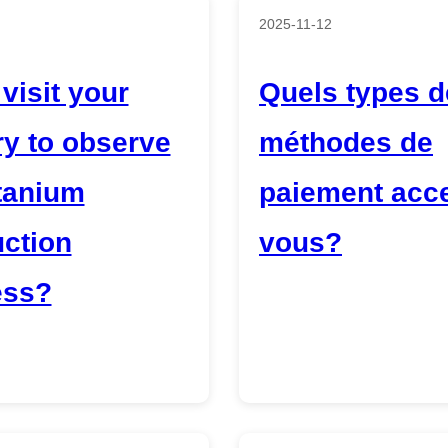
2025-11-12
 visit your
Quels types d
ry to observe
méthodes de
itanium
paiement acce
ction
vous?
ess?