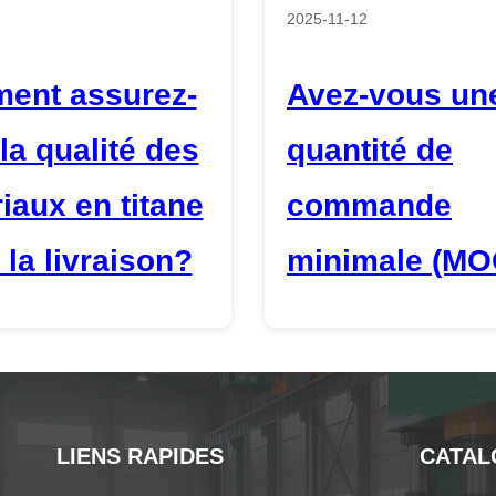
2025-11-12
ent assurez-
Avez-vous un
la qualité des
quantité de
iaux en titane
commande
 la livraison?
minimale (MO
LIENS RAPIDES
CATAL