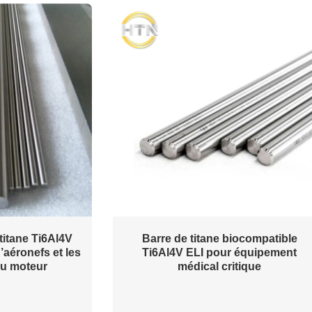
 titane Ti6Al4V
Barre de titane biocompatible
’aéronefs et les
Ti6Al4V ELI pour équipement
u moteur
médical critique