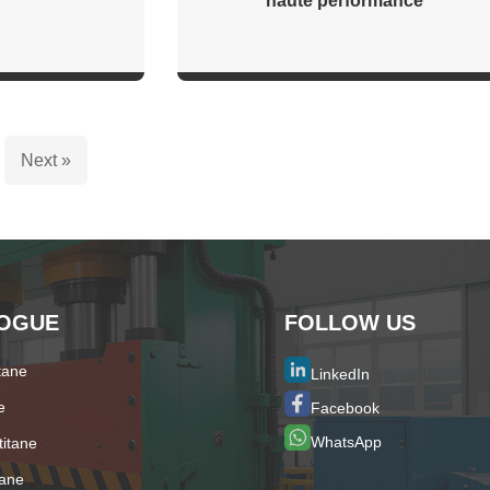
haute performance
Next »
OGUE
FOLLOW US
tane
LinkedIn
e
Facebook
WhatsApp
titane
tane