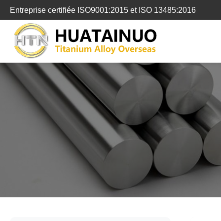
跳
Entreprise certifiée ISO9001:2015 et ISO 13485:2016
转
到
内
容