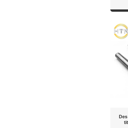
Des 
t