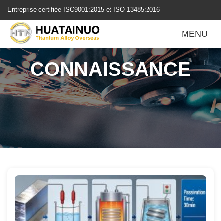
跳
Entreprise certifiée ISO9001:2015 et ISO 13485:2016
转
到
MENU
内
容
CONNAISSANCE