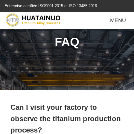
跳
Entreprise certifiée ISO9001:2015 et ISO 13485:2016
转
到
MENU
内
容
FAQ
Can I visit your factory to
observe the titanium production
process?