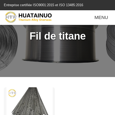
跳
Entreprise certifiée ISO9001:2015 et ISO 13485:2016
转
到
MENU
内
容
Fil de titane