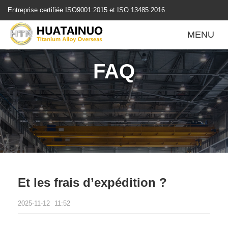
跳
Entreprise certifiée ISO9001:2015 et ISO 13485:2016
转
到
MENU
内
容
FAQ
Et les frais d’expédition ?
2025-11-12
11:52