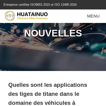
跳
Entreprise certifiée ISO9001:2015 et ISO 13485:2016
转
到
MENU
内
容
NOUVELLES
Quelles sont les applications
des tiges de titane dans le
domaine des véhicules à