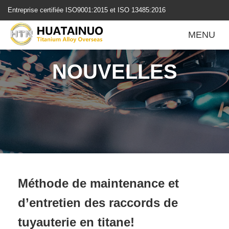
跳
Entreprise certifiée ISO9001:2015 et ISO 13485:2016
转
到
MENU
内
容
NOUVELLES
Méthode de maintenance et
d’entretien des raccords de
tuyauterie en titane!